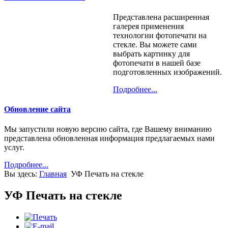
Разное
Природа
Небо
Детские
Цветы
Пейзажи
Представлена расширенная
Разное
Природа
галерея применения
Цветы
технологии фотопечати на
Разное
стекле. Вы можете сами
выбрать картинку для
фотопечати в нашей базе
подготовленных изображений.
Подробнее...
Обновление сайта
Мы запустили новую версию сайта, где Вашему вниманию
представлена обновленная информация предлагаемых нами
услуг.
Подробнее...
Вы здесь:
Главная
УФ Печать на стекле
УФ Печать на стекле