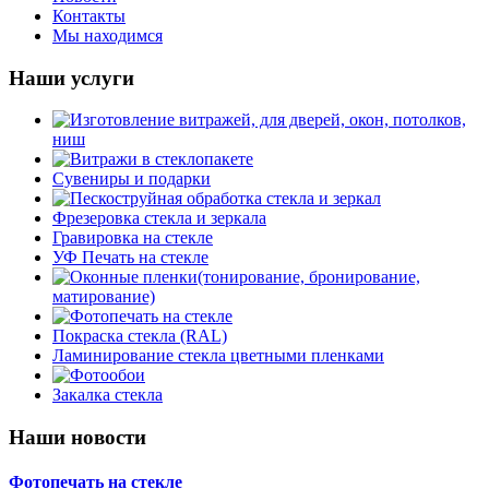
Контакты
Мы находимся
Наши услуги
Изготовление витражей, для дверей, окон, потолков,
ниш
Витражи в стеклопакете
Кухонные витражи
Сувениры и подарки
Заливной витраж
Примеры работ Витраж в стеклопакете
Пескоструйная обработка стекла и зеркал
Потолочный витраж
Фрезеровка стекла и зеркала
Пескоструйная обработка стекла и зеркал (каталог)
Гравировка на стекле
УФ Печать на стекле
Оконные пленки(тонирование, бронирование,
матирование)
Фотопечать на стекле
Ударопрочные пленки
Покраска стекла (RAL)
Зеркальные пленки
Комбинированные шкафы-купе картинки
Ламинирование стекла цветными пленками
Тонирование
Шкафы-купе картинки
Архитектура
Фотообои
Матовые и декоративные пленки
Скинали картинки
Города
Абстракция
Закалка стекла
Фотообои на дверь
Море
Архитектура
Города
Мосты
Водопады
Еда
Пейзажи
Города
Море
Наши новости
Природа
Детские
Мосты
Цветы
Море
Напитки
Фотопечать на стекле