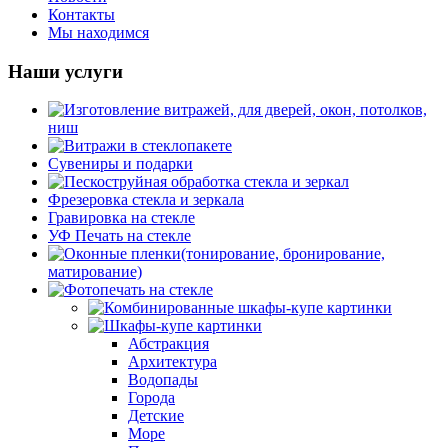
Контакты
Мы находимся
Наши услуги
Изготовление витражей, для дверей, окон, потолков,
ниш
Витражи в стеклопакете
Кухонные витражи
Сувениры и подарки
Заливной витраж
Примеры работ Витраж в стеклопакете
Пескоструйная обработка стекла и зеркал
Потолочный витраж
Фрезеровка стекла и зеркала
Пескоструйная обработка стекла и зеркал (каталог)
Гравировка на стекле
УФ Печать на стекле
Оконные пленки(тонирование, бронирование,
матирование)
Фотопечать на стекле
Ударопрочные пленки
Зеркальные пленки
Комбинированные шкафы-купе картинки
Тонирование
Шкафы-купе картинки
Архитектура
Матовые и декоративные пленки
Города
Абстракция
Море
Архитектура
Мосты
Водопады
Пейзажи
Города
Природа
Детские
Цветы
Море