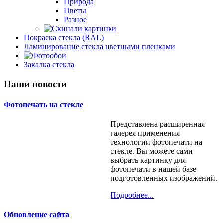
Разное
Природа
Детские
Цветы
Разное
Скинали картинки
Покраска стекла (RAL)
Города
Ламинирование стекла цветными пленками
Еда
Фотообои
Море
Закалка стекла
Фотообои на дверь
Мосты
Напитки
Небо
Наши новости
Пейзажи
Природа
Фотопечать на стекле
Цветы
Разное
Представлена расширенная
галерея применения
технологии фотопечати на
стекле. Вы можете сами
выбрать картинку для
фотопечати в нашей базе
подготовленных изображений.
Подробнее...
Обновление сайта