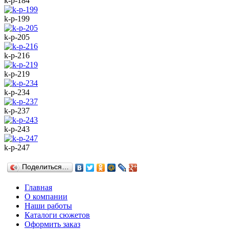
k-p-184
k-p-199
k-p-205
k-p-216
k-p-219
k-p-234
k-p-237
k-p-243
k-p-247
Поделиться…
Главная
О компании
Наши работы
Каталоги сюжетов
Оформить заказ