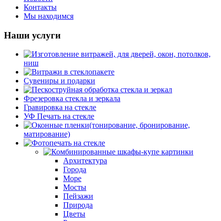
Контакты
Мы находимся
Наши услуги
Изготовление витражей, для дверей, окон, потолков,
ниш
Витражи в стеклопакете
Кухонные витражи
Сувениры и подарки
Заливной витраж
Примеры работ Витраж в стеклопакете
Пескоструйная обработка стекла и зеркал
Потолочный витраж
Фрезеровка стекла и зеркала
Пескоструйная обработка стекла и зеркал (каталог)
Гравировка на стекле
УФ Печать на стекле
Оконные пленки(тонирование, бронирование,
матирование)
Фотопечать на стекле
Ударопрочные пленки
Зеркальные пленки
Комбинированные шкафы-купе картинки
Тонирование
Архитектура
Матовые и декоративные пленки
Города
Море
Мосты
Пейзажи
Природа
Цветы