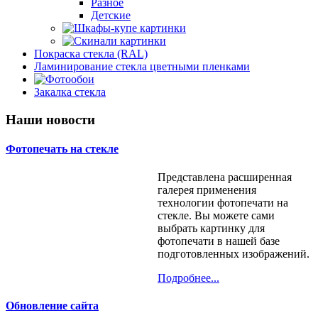
Разное
Детские
Шкафы-купе картинки
Скинали картинки
Абстракция
Покраска стекла (RAL)
Архитектура
Города
Ламинирование стекла цветными пленками
Водопады
Еда
Фотообои
Города
Море
Закалка стекла
Фотообои на дверь
Детские
Мосты
Море
Напитки
Природа
Небо
Наши новости
Цветы
Пейзажи
Разное
Природа
Фотопечать на стекле
Цветы
Разное
Представлена расширенная
галерея применения
технологии фотопечати на
стекле. Вы можете сами
выбрать картинку для
фотопечати в нашей базе
подготовленных изображений.
Подробнее...
Обновление сайта